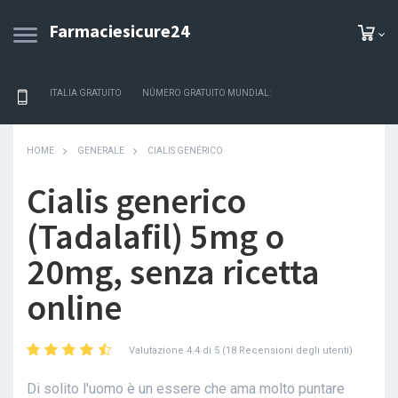
Farmaciesicure24
ITALIA GRATUITO
NÚMERO GRATUITO MUNDIAL:
HOME
GENERALE
CIALIS GENÉRICO
Cialis generico
(Tadalafil) 5mg o
20mg, senza ricetta
online
Valutazione 4.4 di 5 (18 Recensioni degli utenti)
Di solito l'uomo è un essere che ama molto puntare