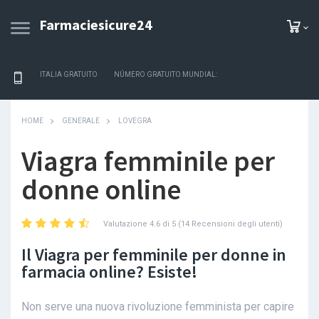
Farmaciesicure24
ITALIA GRATUITO
NÚMERO GRATUITO MUNDIAL:
HOME
GENERALE
LOVEGRA
Viagra femminile per
donne online
Valutazione 4.6 di 5 (14 Recensioni degli utenti)
Il Viagra per femminile per donne in
farmacia online? Esiste!
Non serve una nuova rivoluzione femminista per capire