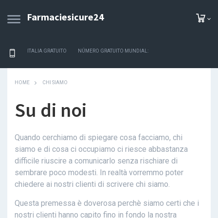
Farmaciesicure24
ITALIA GRATUITO
NÚMERO GRATUITO MUNDIAL:
HOME
CHI SIAMO
Su di noi
Quando cerchiamo di spiegare cosa facciamo, chi
siamo e di cosa ci occupiamo ci riesce abbastanza
difficile riuscire a comunicarlo senza rischiare di
sembrare poco modesti. In realtà vorremmo poter
chiedere ai nostri clienti di scrivere chi siamo.
Questa premessa è doverosa perchè siamo certi che i
nostri clienti hanno capito fino in fondo la nostra